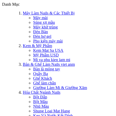
Danh Mục
Máy Làm Nails & Các Thiết Bị
Máy mài
Súng xịt mầu
Máy khử trùng
Đèn Bàn
Đèn hơ gel
Phụ kiện máy mài
Kem & Mỹ Phẩm
Kem Mat Sa USA
Mỹ Phẩm USD
Mi va phu kien lam mi
Bàn & Ghế Làm Nails viet anm
Bàn là móng tay
Quầy Ba
Ghế Khách
Ghế làm chân
Giường Làm Mi & Giường Xăm
Hóa Chất Ngành Nails
Bột Đắp
Bột Màu
Nhũ Màu
Shung Loai Mat Hang
Keo Và Nước Kết Dính