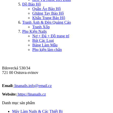
Đồ Bảo Hộ
Quần Áo Bảo Hộ
Ghăng Tay Bảo Hộ
Khẩu Trang Bảo Hộ
Tranh Ảnh & Đèn Quảng Cáo
Tranh Xốp
Phụ Kiện Nails
Nơ + Đá + Đồ trang trí
Bút Các Loại
Bảng Làm Mẫu
Phụ kiện làm chân
Bilovecká 530/34
721 00 Ostrava-svinov
Email:
linanails.info@email.cz
Website:
https://linanails.cz
Danh mục sản phẩm
Máy Làm Nails & Các Thiết Bị