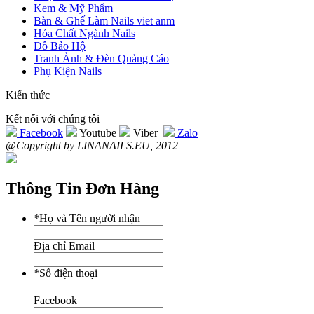
Kem & Mỹ Phẩm
Bàn & Ghế Làm Nails viet anm
Hóa Chất Ngành Nails
Đồ Bảo Hộ
Tranh Ảnh & Đèn Quảng Cáo
Phụ Kiện Nails
Kiến thức
Kết nối với chúng tôi
Facebook
Youtube
Viber
Zalo
@Copyright by LINANAILS.EU, 2012
Thông Tin Đơn Hàng
*
Họ và Tên người nhận
Địa chỉ Email
*
Số điện thoại
Facebook