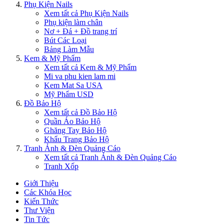
Phụ Kiện Nails
Xem tất cả Phụ Kiện Nails
Phụ kiện làm chân
Nơ + Đá + Đồ trang trí
Bút Các Loại
Bảng Làm Mẫu
Kem & Mỹ Phẩm
Xem tất cả Kem & Mỹ Phẩm
Mi va phu kien lam mi
Kem Mat Sa USA
Mỹ Phẩm USD
Đồ Bảo Hộ
Xem tất cả Đồ Bảo Hộ
Quần Áo Bảo Hộ
Ghăng Tay Bảo Hộ
Khẩu Trang Bảo Hộ
Tranh Ảnh & Đèn Quảng Cáo
Xem tất cả Tranh Ảnh & Đèn Quảng Cáo
Tranh Xốp
Giới Thiệu
Các Khóa Học
Kiến Thức
Thư Viện
Tin Tức