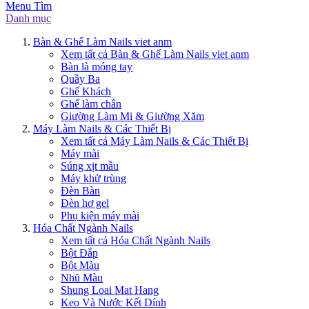
Menu
Tìm
Danh mục
Bàn & Ghế Làm Nails viet anm
Xem tất cả Bàn & Ghế Làm Nails viet anm
Bàn là móng tay
Quầy Ba
Ghế Khách
Ghế làm chân
Giường Làm Mi & Giường Xăm
Máy Làm Nails & Các Thiết Bị
Xem tất cả Máy Làm Nails & Các Thiết Bị
Máy mài
Súng xịt mầu
Máy khử trùng
Đèn Bàn
Đèn hơ gel
Phụ kiện máy mài
Hóa Chất Ngành Nails
Xem tất cả Hóa Chất Ngành Nails
Bột Đắp
Bột Màu
Nhũ Màu
Shung Loai Mat Hang
Keo Và Nước Kết Dính