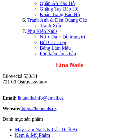
Quần Áo Bảo Hộ
Ghăng Tay Bảo Hộ
Khẩu Trang Bảo Hộ
Tranh Ảnh & Đèn Quảng Cáo
Tranh Xốp
Phụ Kiện Nails
Nơ + Đá + Đồ trang trí
Bút Các Loại
Bảng Làm Mẫu
Phụ kiện làm chân
Lina Nails
Bilovecká 530/34
721 00 Ostrava-svinov
Email:
linanails.info@email.cz
Website:
https://linanails.cz
Danh mục sản phẩm
Máy Làm Nails & Các Thiết Bị
Kem & Mỹ Phẩm