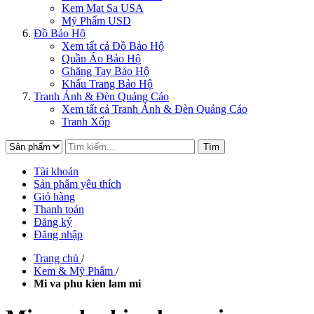
Kem Mat Sa USA
Mỹ Phẩm USD
Đồ Bảo Hộ
Xem tất cả Đồ Bảo Hộ
Quần Áo Bảo Hộ
Ghăng Tay Bảo Hộ
Khẩu Trang Bảo Hộ
Tranh Ảnh & Đèn Quảng Cáo
Xem tất cả Tranh Ảnh & Đèn Quảng Cáo
Tranh Xốp
Tìm
Tài khoản
Sản phẩm yêu thích
Giỏ hàng
Thanh toán
Đăng ký
Đăng nhập
Trang chủ
/
Kem & Mỹ Phẩm
/
Mi va phu kien lam mi