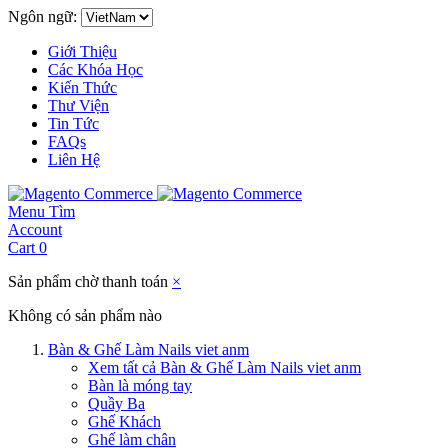
Ngôn ngữ:
Giới Thiệu
Các Khóa Học
Kiến Thức
Thư Viện
Tin Tức
FAQs
Liên Hệ
Menu
Tìm
Account
Cart
0
Sản phẩm chờ thanh toán
×
Không có sản phẩm nào
Bàn & Ghế Làm Nails viet anm
Xem tất cả Bàn & Ghế Làm Nails viet anm
Bàn là móng tay
Quầy Ba
Ghế Khách
Ghế làm chân