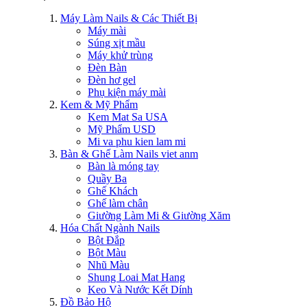
Máy Làm Nails & Các Thiết Bị
Máy mài
Súng xịt mầu
Máy khử trùng
Đèn Bàn
Đèn hơ gel
Phụ kiện máy mài
Kem & Mỹ Phẩm
Kem Mat Sa USA
Mỹ Phẩm USD
Mi va phu kien lam mi
Bàn & Ghế Làm Nails viet anm
Bàn là móng tay
Quầy Ba
Ghế Khách
Ghế làm chân
Giường Làm Mi & Giường Xăm
Hóa Chất Ngành Nails
Bột Đắp
Bột Màu
Nhũ Màu
Shung Loai Mat Hang
Keo Và Nước Kết Dính
Đồ Bảo Hộ