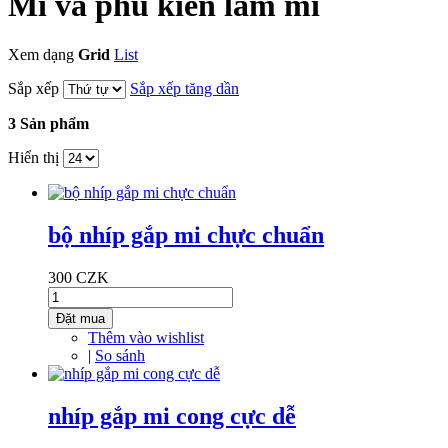
Mi va phu kien lam mi
Xem dạng
Grid
List
Sắp xếp
Sắp xếp tăng dần
3 Sản phẩm
Hiển thị
bộ nhíp gắp mi chực chuẩn
300 CZK
Đặt mua
Thêm vào wishlist
|
So sánh
nhíp gắp mi cong cực dễ