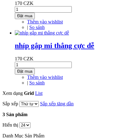
170 CZK
Đặt mua
Thêm vào wishlist
|
So sánh
nhíp gắp mi thẳng cực dễ
170 CZK
Đặt mua
Thêm vào wishlist
|
So sánh
Xem dạng
Grid
List
Sắp xếp
Sắp xếp tăng dần
3 Sản phẩm
Hiển thị
Danh Mục Sản Phẩm