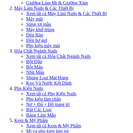
Giường Làm Mi & Giường Xăm
Máy Làm Nails & Các Thiết Bị
Xem tất cả Máy Làm Nails & Các Thiết Bị
Máy mài
Súng xịt mầu
Máy khử trùng
Đèn Bàn
Đèn hơ gel
Phụ kiện máy mài
Hóa Chất Ngành Nails
Xem tất cả Hóa Chất Ngành Nails
Bột Đắp
Bột Màu
Nhũ Màu
Shung Loai Mat Hang
Keo Và Nước Kết Dính
Phụ Kiện Nails
Xem tất cả Phụ Kiện Nails
Phụ kiện làm chân
Nơ + Đá + Đồ trang trí
Bút Các Loại
Bảng Làm Mẫu
Kem & Mỹ Phẩm
Xem tất cả Kem & Mỹ Phẩm
Mi va phu kien lam mi