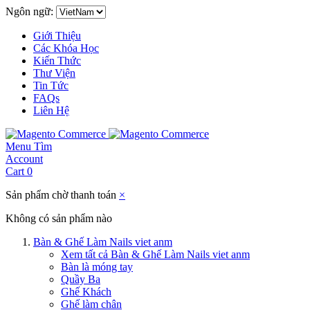
Ngôn ngữ:
Giới Thiệu
Các Khóa Học
Kiến Thức
Thư Viện
Tin Tức
FAQs
Liên Hệ
Menu
Tìm
Account
Cart
0
Sản phẩm chờ thanh toán
×
Không có sản phẩm nào
Bàn & Ghế Làm Nails viet anm
Xem tất cả Bàn & Ghế Làm Nails viet anm
Bàn là móng tay
Quầy Ba
Ghế Khách
Ghế làm chân