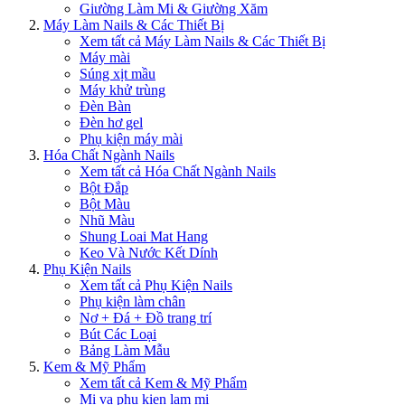
Giường Làm Mi & Giường Xăm
Máy Làm Nails & Các Thiết Bị
Xem tất cả Máy Làm Nails & Các Thiết Bị
Máy mài
Súng xịt mầu
Máy khử trùng
Đèn Bàn
Đèn hơ gel
Phụ kiện máy mài
Hóa Chất Ngành Nails
Xem tất cả Hóa Chất Ngành Nails
Bột Đắp
Bột Màu
Nhũ Màu
Shung Loai Mat Hang
Keo Và Nước Kết Dính
Phụ Kiện Nails
Xem tất cả Phụ Kiện Nails
Phụ kiện làm chân
Nơ + Đá + Đồ trang trí
Bút Các Loại
Bảng Làm Mẫu
Kem & Mỹ Phẩm
Xem tất cả Kem & Mỹ Phẩm
Mi va phu kien lam mi