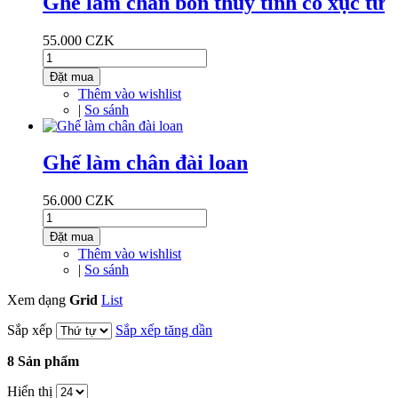
Ghế làm chân bồn thủy tinh có xục từ
55.000 CZK
Đặt mua
Thêm vào wishlist
|
So sánh
Ghế làm chân đài loan
56.000 CZK
Đặt mua
Thêm vào wishlist
|
So sánh
Xem dạng
Grid
List
Sắp xếp
Sắp xếp tăng dần
8 Sản phẩm
Hiển thị