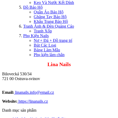
Keo Và Nước Kết Dính
Đồ Bảo Hộ
Quần Áo Bảo Hộ
Ghăng Tay Bảo Hộ
Khẩu Trang Bảo Hộ
Tranh Ảnh & Đèn Quảng Cáo
Tranh Xốp
Phụ Kiện Nails
Nơ + Đá + Đồ trang trí
Bút Các Loại
Bảng Làm Mẫu
Phụ kiện làm chân
Lina Nails
Bilovecká 530/34
721 00 Ostrava-svinov
Email:
linanails.info@email.cz
Website:
https://linanails.cz
Danh mục sản phẩm