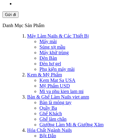
Gửi đi
Danh Mục Sản Phẩm
Máy Làm Nails & Các Thiết Bị
Máy mài
Súng xịt mầu
Máy khử trùng
Đèn Bàn
Đèn hơ gel
Phụ kiện máy mài
Kem & Mỹ Phẩm
Kem Mat Sa USA
Mỹ Phẩm USD
Mi va phu kien lam mi
Bàn & Ghế Làm Nails viet anm
Bàn là móng tay
Quầy Ba
Ghế Khách
Ghế làm chân
Giường Làm Mi & Giường Xăm
Hóa Chất Ngành Nails
Bột Đắp