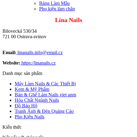
Bảng Làm Mẫu
Phụ kiện làm chân
Lina Nails
Bilovecká 530/34
721 00 Ostrava-svinov
Email:
linanails.info@email.cz
Website:
https://linanails.cz
Danh mục sản phẩm
Máy Làm Nails & Các Thiết Bị
Kem & Mỹ Phẩm
Bàn & Ghế Làm Nails viet anm
Hóa Chất Ngành Nails
Đồ Bảo Hộ
Tranh Ảnh & Đèn Quảng Cáo
Phụ Kiện Nails
Kiến thức