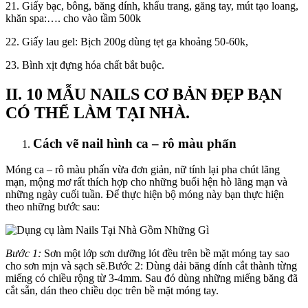
21. Giấy bạc, bông, băng dính, khẩu trang, găng tay, mút tạo loang,
khăn spa:
…. cho vào tầm 500k
22. Giấy lau gel:
Bịch 200g dùng tẹt ga khoảng 50-60k,
23. Bình xịt đựng hóa chất bắt buộc.
II. 10 MẪU NAILS CƠ BẢN ĐẸP BẠN
CÓ THỂ LÀM TẠI NHÀ.
Cách vẽ nail hình ca – rô màu phấn
Móng ca – rô màu phấn vừa đơn giản, nữ tính lại pha chút lãng
mạn, mộng mơ rất thích hợp cho những buổi hện hò lãng mạn và
những ngày cuối tuần. Để thực hiện bộ móng này bạn thực hiện
theo những bước sau:
Bước 1:
Sơn một lớp sơn dưỡng lót đều trên bề mặt móng tay sao
cho sơn mịn và sạch sẽ.Bước 2: Dùng dải băng dính cắt thành từng
miếng có chiều rộng từ 3-4mm. Sau đó dùng những miếng băng đã
cắt sẵn, dán theo chiều dọc trên bề mặt móng tay.