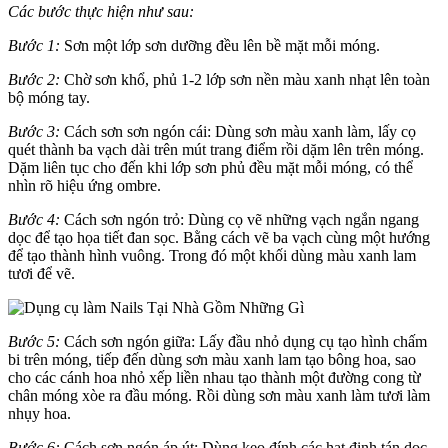
Các bước thực hiện như sau:
Bước 1:
Sơn một lớp sơn dưỡng đều lên bề mặt mỗi móng.
Bước 2:
Chờ sơn khổ, phủ 1-2 lớp sơn nền màu xanh nhạt lên toàn
bộ móng tay.
Bước 3:
Cách sơn sơn ngón cái: Dùng sơn màu xanh làm, lấy cọ
quét thành ba vạch dài trên mút trang điểm rồi dặm lên trên móng.
Dặm liên tục cho đến khi lớp sơn phủ đều mặt mỗi móng, có thể
nhìn rõ hiệu ứng ombre.
Bước 4:
Cách sơn ngón trỏ: Dùng cọ vẽ những vạch ngắn ngang
dọc để tạo họa tiết đan sọc. Bằng cách vẽ ba vạch cùng một hướng
để tạo thành hình vuông. Trong đó một khối dùng màu xanh lam
tươi để vẽ.
Bước 5:
Cách sơn ngón giữa: Lấy đầu nhỏ dụng cụ tạo hình chấm
bi trên móng, tiếp đến dùng sơn màu xanh lam tạo bông hoa, sao
cho các cánh hoa nhỏ xếp liền nhau tạo thành một đường cong từ
chân móng xòe ra đầu móng. Rồi dùng sơn màu xanh làm tươi làm
nhụy hoa.
Bước 6:
Cách sơn ngón áp út: Dùng keo đính các hạt đinh tán dọc