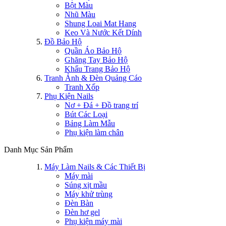
Bột Màu
Nhũ Màu
Shung Loai Mat Hang
Keo Và Nước Kết Dính
Đồ Bảo Hộ
Quần Áo Bảo Hộ
Ghăng Tay Bảo Hộ
Khẩu Trang Bảo Hộ
Tranh Ảnh & Đèn Quảng Cáo
Tranh Xốp
Phụ Kiện Nails
Nơ + Đá + Đồ trang trí
Bút Các Loại
Bảng Làm Mẫu
Phụ kiện làm chân
Danh Mục Sản Phẩm
Máy Làm Nails & Các Thiết Bị
Máy mài
Súng xịt mầu
Máy khử trùng
Đèn Bàn
Đèn hơ gel
Phụ kiện máy mài