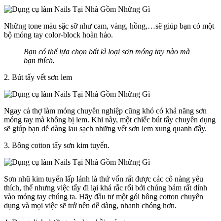
Những tone màu sặc sỡ như cam, vàng, hồng,…sẽ giúp bạn có một
bộ móng tay color-block hoàn hảo.
Bạn có thể lựa chọn bất kì loại sơn móng tay nào mà
bạn thích.
2. Bút tẩy vết sơn lem
Ngay cả thợ làm móng chuyên nghiệp cũng khó có khả năng sơn
móng tay mà không bị lem. Khi này, một chiếc bút tẩy chuyên dụng
sẽ giúp bạn dễ dàng lau sạch những vết sơn lem xung quanh đấy.
3. Bông cotton tẩy sơn kim tuyến.
Sơn nhũ kim tuyến lấp lánh là thứ vốn rất được các cô nàng yêu
thích, thế nhưng việc tẩy đi lại khá rắc rối bởi chúng bám rất dính
vào móng tay chúng ta. Hãy đầu tư một gói bông cotton chuyên
dụng và mọi việc sẽ trở nên dễ dàng, nhanh chóng hơn.