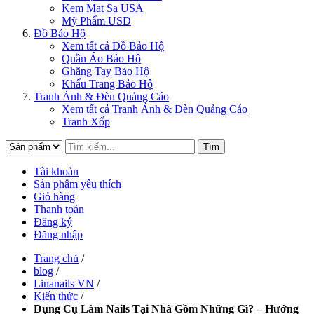
Kem Mat Sa USA
Mỹ Phẩm USD
Đồ Bảo Hộ
Xem tất cả Đồ Bảo Hộ
Quần Áo Bảo Hộ
Ghăng Tay Bảo Hộ
Khẩu Trang Bảo Hộ
Tranh Ảnh & Đèn Quảng Cáo
Xem tất cả Tranh Ảnh & Đèn Quảng Cáo
Tranh Xốp
Tìm
Tài khoản
Sản phẩm yêu thích
Giỏ hàng
Thanh toán
Đăng ký
Đăng nhập
Trang chủ
/
blog
/
Linanails VN
/
Kiến thức
/
Dụng Cụ Làm Nails Tại Nhà Gồm Những Gì? – Hướng