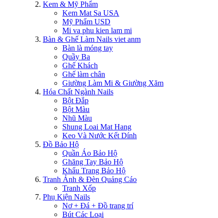
Kem & Mỹ Phẩm
Kem Mat Sa USA
Mỹ Phẩm USD
Mi va phu kien lam mi
Bàn & Ghế Làm Nails viet anm
Bàn là móng tay
Quầy Ba
Ghế Khách
Ghế làm chân
Giường Làm Mi & Giường Xăm
Hóa Chất Ngành Nails
Bột Đắp
Bột Màu
Nhũ Màu
Shung Loai Mat Hang
Keo Và Nước Kết Dính
Đồ Bảo Hộ
Quần Áo Bảo Hộ
Ghăng Tay Bảo Hộ
Khẩu Trang Bảo Hộ
Tranh Ảnh & Đèn Quảng Cáo
Tranh Xốp
Phụ Kiện Nails
Nơ + Đá + Đồ trang trí
Bút Các Loại