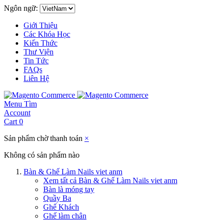
Ngôn ngữ:
Giới Thiệu
Các Khóa Học
Kiến Thức
Thư Viện
Tin Tức
FAQs
Liên Hệ
Menu
Tìm
Account
Cart
0
Sản phẩm chờ thanh toán
×
Không có sản phẩm nào
Bàn & Ghế Làm Nails viet anm
Xem tất cả Bàn & Ghế Làm Nails viet anm
Bàn là móng tay
Quầy Ba
Ghế Khách
Ghế làm chân