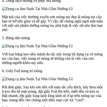
4. Dung dịch dưỡng và phục hồi móng.
Mặt trái của việc thường xuyên sơn móng tay đẹp là móng tay của
bạn sẽ trở nên giòn và dễ gãy. Vì vậy, để chúng nghỉ ngơi một tuần
với một sản phẩm dưỡng móng tay phù hợp là việc rất nên làm bạn
nhé.
5. Băng dán móng
Với loại băng keo siêu mảnh đa sắc này trong bộ dụng cụ vẽ móng
tay của bạn, việc trang trí móng sẽ không còn là việc của-chỉ-
những-người-khéo-tay nữa.
6. Giấy Foil trang trí móng
Rất đơn giản. Sau khi sơn nền với màu sắc yêu thích, hãy thoa một
ít keo lên bề mặt móng, đặt giấy Foil lên trên, miết đều và kéo ra
thật nhanh, lớp giấy long lanh lóng lánh sẽ ở lại trên móng tay của
bạn, mang đến cho chúng một diện mạo cực kỳ “cool”.