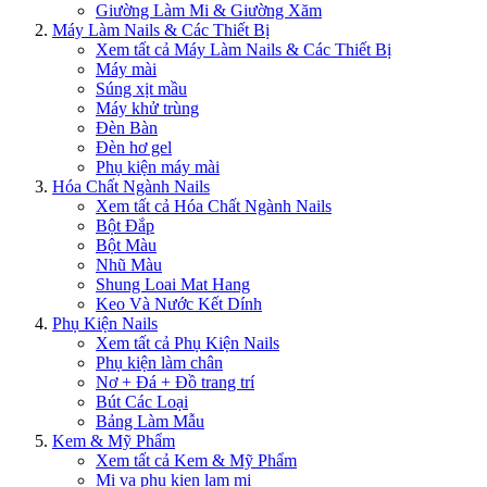
Giường Làm Mi & Giường Xăm
Máy Làm Nails & Các Thiết Bị
Xem tất cả Máy Làm Nails & Các Thiết Bị
Máy mài
Súng xịt mầu
Máy khử trùng
Đèn Bàn
Đèn hơ gel
Phụ kiện máy mài
Hóa Chất Ngành Nails
Xem tất cả Hóa Chất Ngành Nails
Bột Đắp
Bột Màu
Nhũ Màu
Shung Loai Mat Hang
Keo Và Nước Kết Dính
Phụ Kiện Nails
Xem tất cả Phụ Kiện Nails
Phụ kiện làm chân
Nơ + Đá + Đồ trang trí
Bút Các Loại
Bảng Làm Mẫu
Kem & Mỹ Phẩm
Xem tất cả Kem & Mỹ Phẩm
Mi va phu kien lam mi