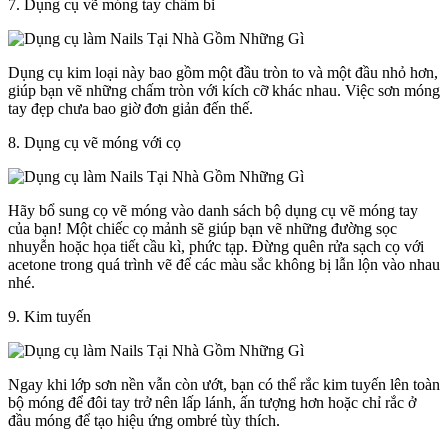
7. Dụng cụ vẽ móng tay chấm bi
Dụng cụ kim loại này bao gồm một đầu tròn to và một đầu nhỏ hơn,
giúp bạn vẽ những chấm tròn với kích cỡ khác nhau. Việc sơn móng
tay đẹp chưa bao giờ đơn giản đến thế.
8. Dụng cụ vẽ móng với cọ
Hãy bổ sung cọ vẽ móng vào danh sách bộ dụng cụ vẽ móng tay
của bạn! Một chiếc cọ mảnh sẽ giúp bạn vẽ những đường sọc
nhuyễn hoặc họa tiết cầu kì, phức tạp. Đừng quên rửa sạch cọ với
acetone trong quá trình vẽ để các màu sắc không bị lẫn lộn vào nhau
nhé.
9. Kim tuyến
Ngay khi lớp sơn nền vẫn còn ướt, bạn có thể rắc kim tuyến lên toàn
bộ móng để đôi tay trở nên lấp lánh, ấn tượng hơn hoặc chỉ rắc ở
đầu móng để tạo hiệu ứng ombré tùy thích.