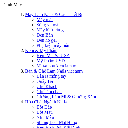
Danh Mục
Máy Làm Nails & Các Thiết Bị
Máy mài
Súng xịt mầu
Máy khử trùng
Đèn Bàn
Đèn hơ gel
Phụ kiện máy mài
Kem & Mỹ Phẩm
Kem Mat Sa USA
Mỹ Phẩm USD
Mi va phu kien lam mi
Bàn & Ghế Làm Nails viet anm
Bàn là móng tay
Quầy Ba
Ghế Khách
Ghế làm chân
Giường Làm Mi & Giường Xăm
Hóa Chất Ngành Nails
Bột Đắp
Bột Màu
Nhũ Màu
Shung Loai Mat Hang
Keo Và Nước Kết Dính