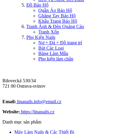
Đồ Bảo Hộ
Quần Áo Bảo Hộ
Ghăng Tay Bảo Hộ
Khẩu Trang Bảo Hộ
Tranh Ảnh & Đèn Quảng Cáo
Tranh Xốp
Phụ Kiện Nails
Nơ + Đá + Đồ trang trí
Bút Các Loại
Bảng Làm Mẫu
Phụ kiện làm chân
Bilovecká 530/34
721 00 Ostrava-svinov
Email:
linanails.info@email.cz
Website:
https://linanails.cz
Danh mục sản phẩm
Máy Làm Nails & Các Thiết Bị