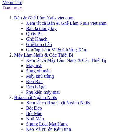
Menu
Tìm
Danh mục
Bàn & Ghế Làm Nails viet anm
Xem tất cả Bàn & Ghế Làm Nails viet anm
Bàn là móng tay
Quầy Ba
Ghế Khách
Ghế làm chân
Giường Làm Mi & Giường Xăm
Máy Làm Nails & Các Thiết Bị
Xem tất cả Máy Làm Nails & Các Thiết Bị
Máy mài
Súng xịt mầu
Máy khử trùng
Đèn Bàn
Đèn hơ gel
Phụ kiện máy mài
Hóa Chất Ngành Nails
Xem tất cả Hóa Chất Ngành Nails
Bột Đắp
Bột Màu
Nhũ Màu
Shung Loai Mat Hang
Keo Và Nước Kết Dính