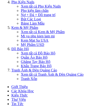
Phụ Kiện Nails
Xem tất cả Phụ Kiện Nails
Phụ kiện làm chân
Nơ + Đá + Đồ trang trí
Bút Các Loại
Bảng Làm Mẫu
Kem & Mỹ Phẩm
Xem tất cả Kem & Mỹ Phẩm
Mi va phu kien lam mi
Kem Mat Sa USA
Mỹ Phẩm USD
Đồ Bảo Hộ
Xem tất cả Đồ Bảo Hộ
Quần Áo Bảo Hộ
Ghăng Tay Bảo Hộ
Khẩu Trang Bảo Hộ
Tranh Ảnh & Đèn Quảng Cáo
Xem tất cả Tranh Ảnh & Đèn Quảng Cáo
Tranh Xốp
Giới Thiệu
Các Khóa Học
Kiến Thức
Thư Viện
Tin Tức