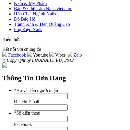
Kem & Mỹ Phẩm
Bàn & Ghế Làm Nails viet anm
Hóa Chất Ngành Nails
Đồ Bảo Hộ
Tranh Ảnh & Đèn Quảng Cáo
Phụ Kiện Nails
Kiến thức
Kết nối với chúng tôi
Facebook
Youtube
Viber
Zalo
@Copyright by LINANAILS.EU, 2012
Thông Tin Đơn Hàng
*
Họ và Tên người nhận
Địa chỉ Email
*
Số điện thoại
Facebook