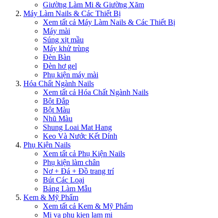
Giường Làm Mi & Giường Xăm
Máy Làm Nails & Các Thiết Bị
Xem tất cả Máy Làm Nails & Các Thiết Bị
Máy mài
Súng xịt mầu
Máy khử trùng
Đèn Bàn
Đèn hơ gel
Phụ kiện máy mài
Hóa Chất Ngành Nails
Xem tất cả Hóa Chất Ngành Nails
Bột Đắp
Bột Màu
Nhũ Màu
Shung Loai Mat Hang
Keo Và Nước Kết Dính
Phụ Kiện Nails
Xem tất cả Phụ Kiện Nails
Phụ kiện làm chân
Nơ + Đá + Đồ trang trí
Bút Các Loại
Bảng Làm Mẫu
Kem & Mỹ Phẩm
Xem tất cả Kem & Mỹ Phẩm
Mi va phu kien lam mi