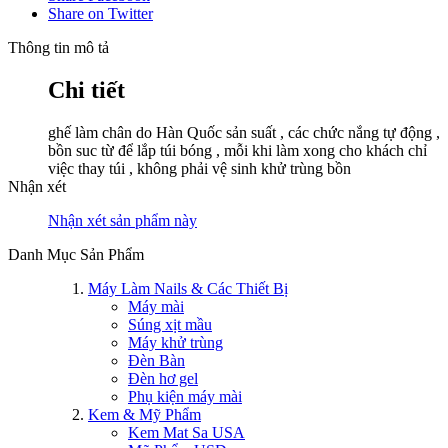
Share on Twitter
Thông tin mô tả
Chi tiết
ghế làm chân do Hàn Quốc sản suất , các chức nắng tự động ,
bồn suc từ để lắp túi bóng , mỗi khi làm xong cho khách chỉ
việc thay túi , không phải vệ sinh khử trùng bồn
Nhận xét
Nhận xét sản phẩm này
Danh Mục Sản Phẩm
Máy Làm Nails & Các Thiết Bị
Máy mài
Súng xịt mầu
Máy khử trùng
Đèn Bàn
Đèn hơ gel
Phụ kiện máy mài
Kem & Mỹ Phẩm
Kem Mat Sa USA