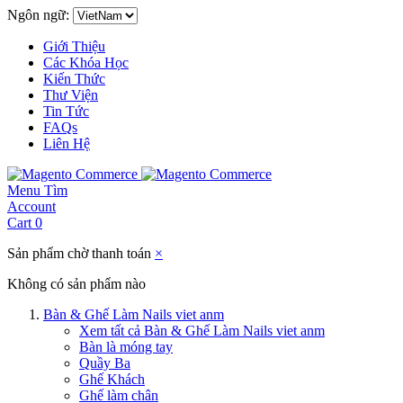
Ngôn ngữ:
Giới Thiệu
Các Khóa Học
Kiến Thức
Thư Viện
Tin Tức
FAQs
Liên Hệ
Menu
Tìm
Account
Cart
0
Sản phẩm chờ thanh toán
×
Không có sản phẩm nào
Bàn & Ghế Làm Nails viet anm
Xem tất cả Bàn & Ghế Làm Nails viet anm
Bàn là móng tay
Quầy Ba
Ghế Khách
Ghế làm chân