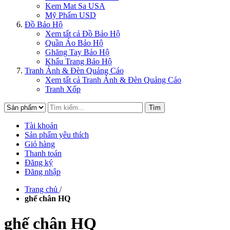
Kem Mat Sa USA
Mỹ Phẩm USD
Đồ Bảo Hộ
Xem tất cả Đồ Bảo Hộ
Quần Áo Bảo Hộ
Ghăng Tay Bảo Hộ
Khẩu Trang Bảo Hộ
Tranh Ảnh & Đèn Quảng Cáo
Xem tất cả Tranh Ảnh & Đèn Quảng Cáo
Tranh Xốp
Tìm
Tài khoản
Sản phẩm yêu thích
Giỏ hàng
Thanh toán
Đăng ký
Đăng nhập
Trang chủ
/
ghế chân HQ
ghế chân HQ