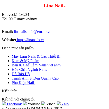
Lina Nails
Bilovecká 530/34
721 00 Ostrava-svinov
Email:
linanails.info@email.cz
Website:
https://linanails.cz
Danh mục sản phẩm
Máy Làm Nails & Các Thiết Bị
Kem & Mỹ Phẩm
Bàn & Ghế Làm Nails viet anm
Hóa Chất Ngành Nails
Đồ Bảo Hộ
Tranh Ảnh & Đèn Quảng Cáo
Phụ Kiện Nails
Kiến thức
Kết nối với chúng tôi
Facebook
Youtube
Viber
Zalo
@Copyright by LINANAILS.EU, 2012