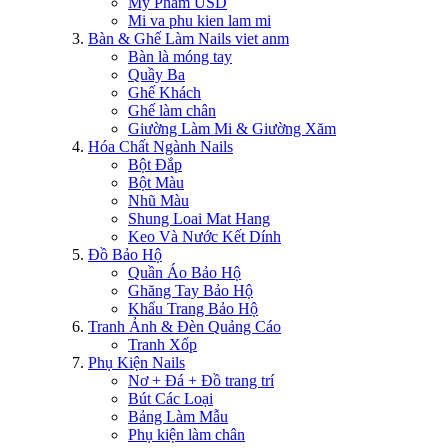
Mỹ Phẩm USD
Mi va phu kien lam mi
Bàn & Ghế Làm Nails viet anm
Bàn là móng tay
Quầy Ba
Ghế Khách
Ghế làm chân
Giường Làm Mi & Giường Xăm
Hóa Chất Ngành Nails
Bột Đắp
Bột Màu
Nhũ Màu
Shung Loai Mat Hang
Keo Và Nước Kết Dính
Đồ Bảo Hộ
Quần Áo Bảo Hộ
Ghăng Tay Bảo Hộ
Khẩu Trang Bảo Hộ
Tranh Ảnh & Đèn Quảng Cáo
Tranh Xốp
Phụ Kiện Nails
Nơ + Đá + Đồ trang trí
Bút Các Loại
Bảng Làm Mẫu
Phụ kiện làm chân