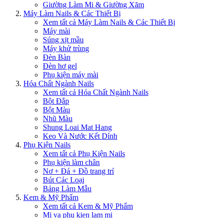
Giường Làm Mi & Giường Xăm
Máy Làm Nails & Các Thiết Bị
Xem tất cả Máy Làm Nails & Các Thiết Bị
Máy mài
Súng xịt mầu
Máy khử trùng
Đèn Bàn
Đèn hơ gel
Phụ kiện máy mài
Hóa Chất Ngành Nails
Xem tất cả Hóa Chất Ngành Nails
Bột Đắp
Bột Màu
Nhũ Màu
Shung Loai Mat Hang
Keo Và Nước Kết Dính
Phụ Kiện Nails
Xem tất cả Phụ Kiện Nails
Phụ kiện làm chân
Nơ + Đá + Đồ trang trí
Bút Các Loại
Bảng Làm Mẫu
Kem & Mỹ Phẩm
Xem tất cả Kem & Mỹ Phẩm
Mi va phu kien lam mi