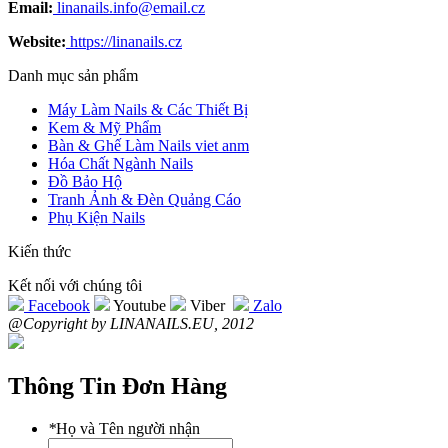
Email:
linanails.info@email.cz
Website:
https://linanails.cz
Danh mục sản phẩm
Máy Làm Nails & Các Thiết Bị
Kem & Mỹ Phẩm
Bàn & Ghế Làm Nails viet anm
Hóa Chất Ngành Nails
Đồ Bảo Hộ
Tranh Ảnh & Đèn Quảng Cáo
Phụ Kiện Nails
Kiến thức
Kết nối với chúng tôi
Facebook
Youtube
Viber
Zalo
@Copyright by LINANAILS.EU, 2012
Thông Tin Đơn Hàng
*
Họ và Tên người nhận