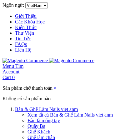
Ngôn ngữ:
Giới Thiệu
Các Khóa Học
Kiến Thức
Thư Viện
Tin Tức
FAQs
Liên Hệ
Menu
Tìm
Account
Cart
0
Sản phẩm chờ thanh toán
×
Không có sản phẩm nào
Bàn & Ghế Làm Nails viet anm
Xem tất cả Bàn & Ghế Làm Nails viet anm
Bàn là móng tay
Quầy Ba
Ghế Khách
Ghế làm chân