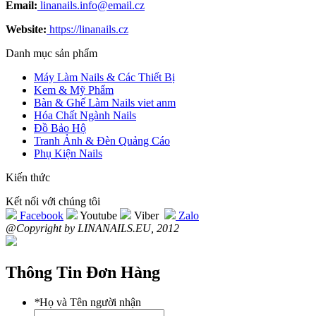
Email:
linanails.info@email.cz
Website:
https://linanails.cz
Danh mục sản phẩm
Máy Làm Nails & Các Thiết Bị
Kem & Mỹ Phẩm
Bàn & Ghế Làm Nails viet anm
Hóa Chất Ngành Nails
Đồ Bảo Hộ
Tranh Ảnh & Đèn Quảng Cáo
Phụ Kiện Nails
Kiến thức
Kết nối với chúng tôi
Facebook
Youtube
Viber
Zalo
@Copyright by LINANAILS.EU, 2012
Thông Tin Đơn Hàng
*
Họ và Tên người nhận