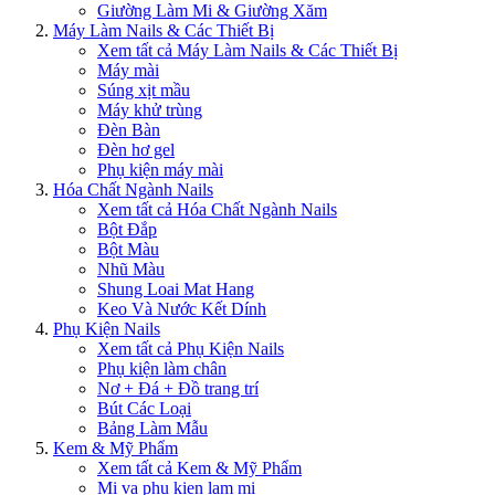
Giường Làm Mi & Giường Xăm
Máy Làm Nails & Các Thiết Bị
Xem tất cả Máy Làm Nails & Các Thiết Bị
Máy mài
Súng xịt mầu
Máy khử trùng
Đèn Bàn
Đèn hơ gel
Phụ kiện máy mài
Hóa Chất Ngành Nails
Xem tất cả Hóa Chất Ngành Nails
Bột Đắp
Bột Màu
Nhũ Màu
Shung Loai Mat Hang
Keo Và Nước Kết Dính
Phụ Kiện Nails
Xem tất cả Phụ Kiện Nails
Phụ kiện làm chân
Nơ + Đá + Đồ trang trí
Bút Các Loại
Bảng Làm Mẫu
Kem & Mỹ Phẩm
Xem tất cả Kem & Mỹ Phẩm
Mi va phu kien lam mi