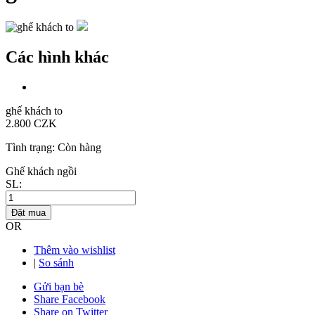
Các hình khác
ghế khách to
2.800 CZK
Tình trạng:
Còn hàng
Ghế khách ngồi
SL:
Đặt mua
OR
Thêm vào wishlist
|
So sánh
Gửi bạn bè
Share Facebook
Share on Twitter