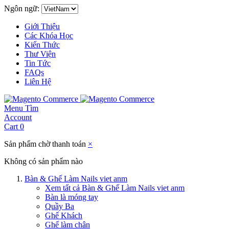
Ngôn ngữ:
Giới Thiệu
Các Khóa Học
Kiến Thức
Thư Viện
Tin Tức
FAQs
Liên Hệ
Menu
Tìm
Account
Cart
0
Sản phẩm chờ thanh toán
×
Không có sản phẩm nào
Bàn & Ghế Làm Nails viet anm
Xem tất cả Bàn & Ghế Làm Nails viet anm
Bàn là móng tay
Quầy Ba
Ghế Khách
Ghế làm chân