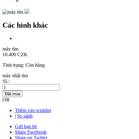
Các hình khác
máy tím
10.400 CZK
Tình trạng:
Còn hàng
máy nhật tím
SL:
Đặt mua
OR
Thêm vào wishlist
|
So sánh
Gửi bạn bè
Share Facebook
Share on Twitter