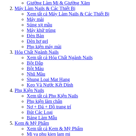
Giường Làm Mi & Giường Xăm
Máy Làm Nails & Các Thiết Bị
Xem tất cả Máy Làm Nails & Các Thiết Bị
Máy mài
Súng xịt mầu
Máy khử trùng
Đèn Bàn
Đèn hơ gel
Phụ kiện máy mài
Hóa Chất Ngành Nails
Xem tất cả Hóa Chất Ngành Nails
Bột Đắp
Bột Màu
Nhũ Màu
Shung Loai Mat Hang
Keo Và Nước Kết Dính
Phụ Kiện Nails
Xem tất cả Phụ Kiện Nails
Phụ kiện làm chân
Nơ + Đá + Đồ trang trí
Bút Các Loại
Bảng Làm Mẫu
Kem & Mỹ Phẩm
Xem tất cả Kem & Mỹ Phẩm
Mi va phu kien lam mi