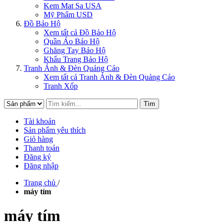
Kem Mat Sa USA
Mỹ Phẩm USD
Đồ Bảo Hộ
Xem tất cả Đồ Bảo Hộ
Quần Áo Bảo Hộ
Ghăng Tay Bảo Hộ
Khẩu Trang Bảo Hộ
Tranh Ảnh & Đèn Quảng Cáo
Xem tất cả Tranh Ảnh & Đèn Quảng Cáo
Tranh Xốp
Tìm
Tài khoản
Sản phẩm yêu thích
Giỏ hàng
Thanh toán
Đăng ký
Đăng nhập
Trang chủ
/
máy tím
máy tím