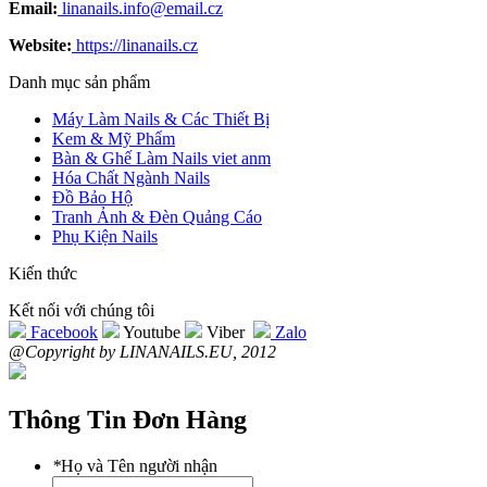
Email:
linanails.info@email.cz
Website:
https://linanails.cz
Danh mục sản phẩm
Máy Làm Nails & Các Thiết Bị
Kem & Mỹ Phẩm
Bàn & Ghế Làm Nails viet anm
Hóa Chất Ngành Nails
Đồ Bảo Hộ
Tranh Ảnh & Đèn Quảng Cáo
Phụ Kiện Nails
Kiến thức
Kết nối với chúng tôi
Facebook
Youtube
Viber
Zalo
@Copyright by LINANAILS.EU, 2012
Thông Tin Đơn Hàng
*
Họ và Tên người nhận