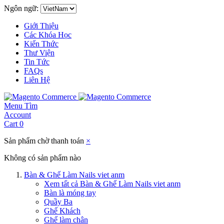
Ngôn ngữ:
Giới Thiệu
Các Khóa Học
Kiến Thức
Thư Viện
Tin Tức
FAQs
Liên Hệ
Menu
Tìm
Account
Cart
0
Sản phẩm chờ thanh toán
×
Không có sản phẩm nào
Bàn & Ghế Làm Nails viet anm
Xem tất cả Bàn & Ghế Làm Nails viet anm
Bàn là móng tay
Quầy Ba
Ghế Khách
Ghế làm chân